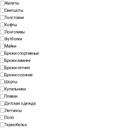
Жилеты
Свитшоты
Толстовки
Кофты
Лонгсливы
Футболки
Майки
Брюки спортивные
Брюки зимние
Брюки летние
Брюки осенние
Шорты
Купальники
Плавки
Детская одежда
Леггинсы
Поло
Термобелье