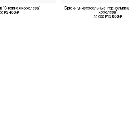
в "Снежная королева"
Брюки универсальные, горнолыжн
королева"
5 400 ₽
00 ₽
15 000 ₽
20 000 ₽