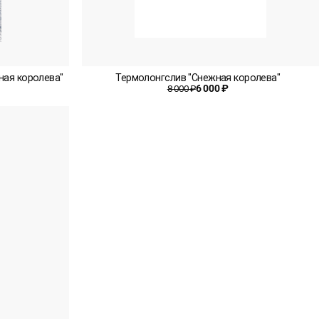
ная королева"
Термолонгслив "Снежная королева"
6 000 ₽
8 000 ₽