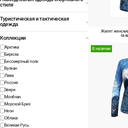
стиля
Туристическая и тактическая
одежда
Жилет женски
13 5
Коллекции
Арктика
В наличии
Бирюза
Бессмертный полк
Вулкан
Лава
Россия
Звери
Монблан
Морской Бриз
Неон
Облака
Великая Русь