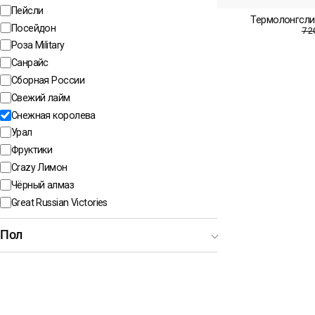
Пейсли
Термолонгсли
Посейдон
7 2
Роза Military
Санрайс
Сборная России
Свежий лайм
Снежная королева
Урал
Фруктики
Crazy Лимон
Чёрный алмаз
Great Russian Victories
Пол