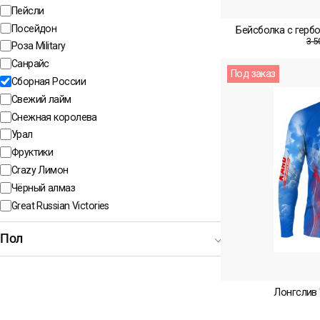
Пейсли
Посейдон
Бейсболка с герб
3 5
Роза Military
Санрайс
Под заказ
Сборная России
Свежий лайм
Снежная королева
Урал
Фруктики
Crazy Лимон
Чёрный алмаз
Great Russian Victories
Пол
Лонгслив 