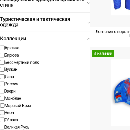
стиля
Туристическая и тактическая
одежда
Лонгслив с воротн
Коллекции
Арктика
В наличии
Бирюза
Бессмертный полк
Вулкан
Лава
Россия
Звери
Монблан
Морской Бриз
Неон
Облака
Великая Русь