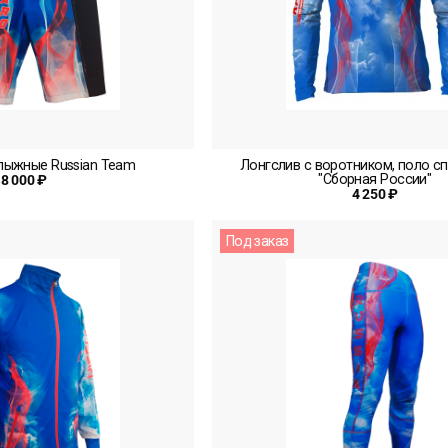
лыжные Russian Team
Лонгслив с воротником, поло сп
"Сборная России"
8 000 ₽
4 250 ₽
Под заказ