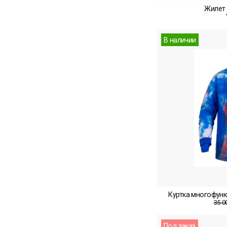
Жилет 
В наличии
Куртка многофунк
35 0
Под заказ