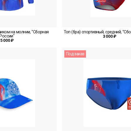
иком на молнии, "Сборная
Топ (бра) спортивный, средний, "Сб
России"
3 000 ₽
5 000 ₽
Под заказ