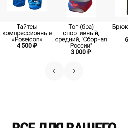
Тайтсы
Топ (бра)
Брюк
компрессионные
спортивный,
«Poseidon»
средний, "Сборная
6
4 500 ₽
России"
3 000 ₽