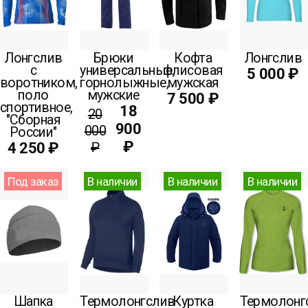
Лонгслив
Брюки
Кофта
Лонгслив
с
универсальные,
флисовая
5 000 ₽
воротником,
горнолыжные,
мужская
поло
мужские
7 500 ₽
спортивное,
18
20
"Сборная
900
000
России"
₽
4 250 ₽
₽
Под заказ
В наличии
В наличии
В наличии
Шапка
Термолонгслив
Куртка
Термолонг