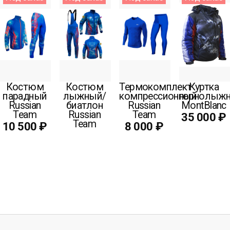
Костюм
Костюм
Термокомплект
Куртка
парадный
лыжный/
компрессионный
горнолыжн
Russian
биатлон
Russian
MontBlanc
Team
Russian
Team
35 000 ₽
Team
10 500 ₽
8 000 ₽