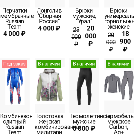
Перчатки
Лонгслив
Брюки
Брюки
мембранные
"Сборная
мужские,
универсаль
Russian
России"
"Урал"
горнолыжн
Team
женские
4 000 ₽
20
23
4 000 ₽
18
20
000
000
900
000
₽
₽
₽
₽
Под заказ
В наличии
В наличии
В наличии
Комбинезон
Толстовка
Термолеггинсы
Термобель
слитный
женская
мужские
мужское
Russian
комбинированная
Carbon,
5 000 ₽
Team
милитари
Ag+