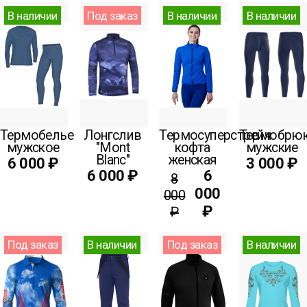
В наличии
Под заказ
В наличии
В наличии
Термобелье
Лонгслив
Термосуперстрейч
Термобрю
мужское
"Mont
кофта
мужские
Blanc"
женская
6 000 ₽
3 000 ₽
6 000 ₽
6
8
000
000
₽
₽
Под заказ
В наличии
Под заказ
В наличии