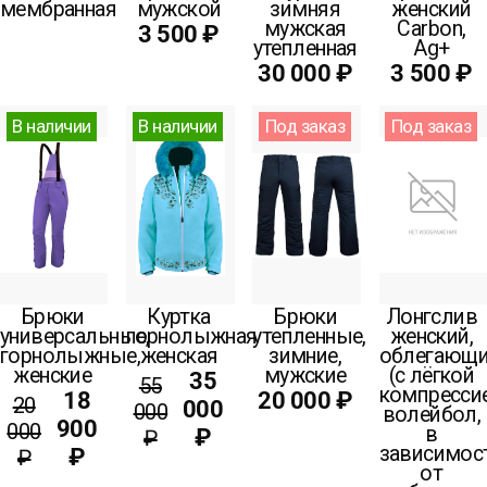
мембранная
мужской
зимняя
женский
мужская
Carbon,
3 500 ₽
утепленная
Ag+
30 000 ₽
3 500 ₽
В наличии
В наличии
Под заказ
Под заказ
Брюки
Куртка
Брюки
Лонгслив
универсальные,
горнолыжная
утепленные,
женский,
горнолыжные,
женская
зимние,
облегающ
женские
мужские
(с лёгкой
35
55
компрессие
18
20 000 ₽
20
000
000
волейбол,
900
000
в
₽
₽
зависимос
₽
₽
от