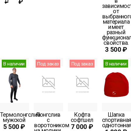
в
₽
₽
зависимос
от
выбранног
материала
имеет
разный
функционал
свойства.
3 500 ₽
В наличии
Под заказ
Под заказ
В наличии
Термолонгслив
Лонгслив
Кофта
Шапка
мужской
с
софтшел
спортивна
воротоником
однотонна
5 500 ₽
7 000 ₽
на молнии,