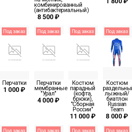
1 800 ₽
комбинированный
(антибактериальный)
8 500 ₽
Под заказ
Под заказ
Под заказ
Под заказ
Перчатки
Перчатки
Костюм
Костюм
мембранные
парадный
раздельны
1 000 ₽
"Урал"
(кофта,
лыжный/
брюки),
биатлон
4 000 ₽
"Сборная
Russian
России"
Team
11 000 ₽
8 000 ₽
Под заказ
Под заказ
Под заказ
Под заказ