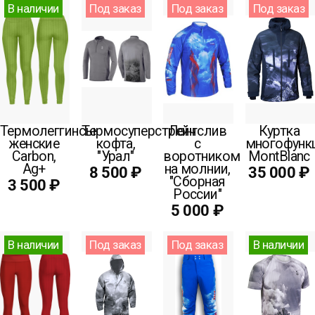
В наличии
Под заказ
Под заказ
Под заказ
Термолеггинсы
Термосуперстрейч
Лонгслив
Куртка
женские
кофта,
с
многофунк
Carbon,
"Урал"
воротником
MontBlanc
Ag+
на молнии,
8 500 ₽
35 000 ₽
"Сборная
3 500 ₽
России"
5 000 ₽
В наличии
Под заказ
Под заказ
В наличии