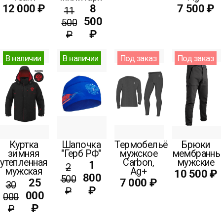
12 000 ₽
8
7 500 ₽
11
500
500
₽
₽
В наличии
В наличии
Под заказ
Под заказ
Куртка
Шапочка
Термобельё
Брюки
зимняя
"Герб РФ"
мужское
мембранн
утепленная
Carbon,
мужские
1
2
мужская
Ag+
10 500 ₽
800
500
25
7 000 ₽
30
₽
₽
000
000
₽
₽