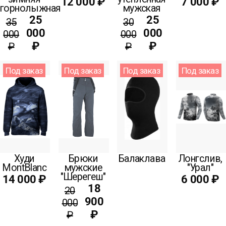
12 000 ₽
7 000 ₽
горнолыжная
мужская
25
25
35
30
000
000
000
000
₽
₽
₽
₽
Под заказ
Под заказ
Под заказ
Под заказ
Худи
Брюки
Балаклава
Лонгслив,
MontBlanc
мужские
"Урал"
"Шерегеш"
14 000 ₽
6 000 ₽
18
20
900
000
₽
₽