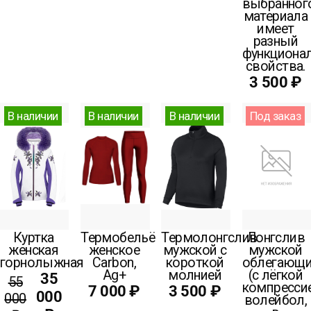
выбранног
материала
имеет
разный
функционал
свойства.
3 500 ₽
В наличии
В наличии
В наличии
Под заказ
Куртка
Термобельё
Термолонгслив
Лонгслив
женская
женское
мужской с
мужской
горнолыжная
Carbon,
короткой
облегающ
Ag+
молнией
(с лёгкой
35
55
компрессие
7 000 ₽
3 500 ₽
000
000
волейбол,