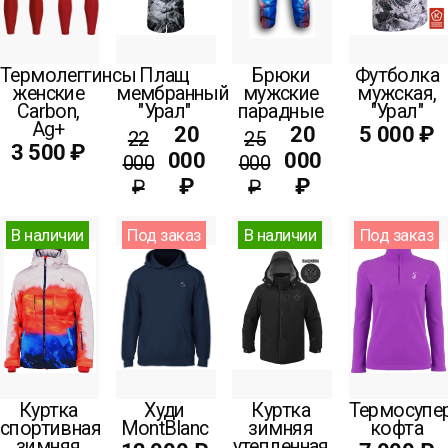
Термолеггинсы
Плащ
Брюки
Футболка
женские
мембранный
мужские
мужская,
Carbon,
"Урал"
парадные
"Урал"
Ag+
20
20
5 000 ₽
22
25
3 500 ₽
000
000
000
000
₽
₽
₽
₽
В наличии
Под заказ
В наличии
Под заказ
Куртка
Худи
Куртка
Термосупе
спортивная
MontBlanc
зимняя
кофта
зимняя
утепленная