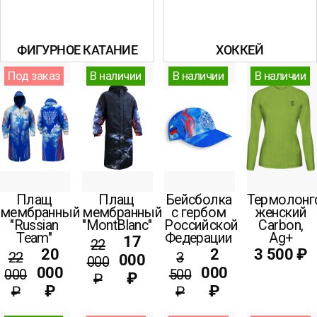
ФИГУРНОЕ КАТАНИЕ
ХОККЕЙ
Под заказ
В наличии
В наличии
В наличии
Плащ
Плащ
Бейсболка
Термолонг
мембранный
мембранный
с гербом
женский
"Russian
"MontBlanc"
Российской
Carbon,
Team"
Федерации
Ag+
17
22
20
2
3 500 ₽
22
3
000
000
000
000
000
500
₽
₽
₽
₽
₽
₽