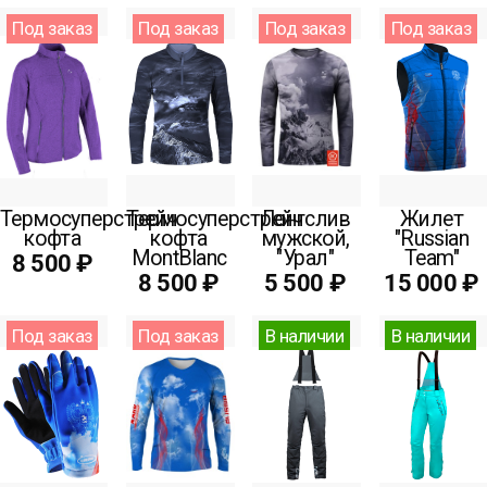
Под заказ
Под заказ
Под заказ
Под заказ
Термосуперстрейч
Термосуперстрейч
Лонгслив
Жилет
кофта
кофта
мужской,
"Russian
MontBlanc
"Урал"
Team"
8 500 ₽
8 500 ₽
5 500 ₽
15 000 ₽
Под заказ
Под заказ
В наличии
В наличии