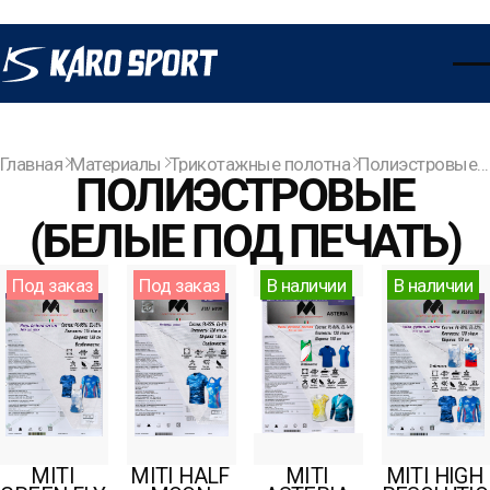
Главная
Материалы
Трикотажные полотна
Полиэстровые (белые под печать)
ПОЛИЭСТРОВЫЕ
(БЕЛЫЕ ПОД ПЕЧАТЬ)
Под заказ
Под заказ
В наличии
В наличии
MITI
MITI HALF
MITI
MITI HIGH