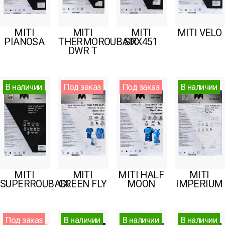
MITI
MITI
MITI
MITI VELO
PIANOSA
THERMOROUBAIX
SRX451
DWR T
В наличии
Под заказ
Под заказ
В наличии
MITI
MITI
MITI HALF
MITI
SUPERROUBAIX
GREEN FLY
MOON
IMPERIUM
Под заказ
В наличии
В наличии
В наличии