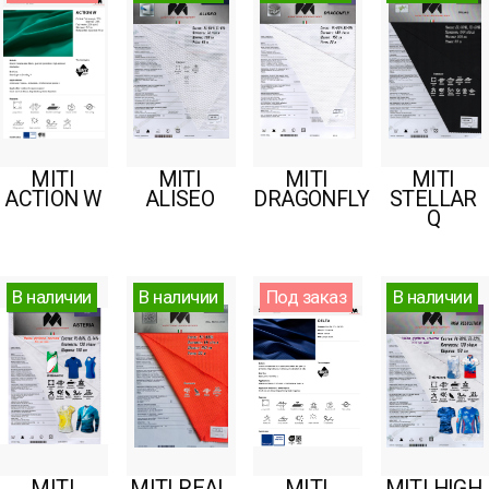
MITI
MITI
MITI
MITI
ACTION W
ALISEO
DRAGONFLY
STELLAR
Q
В наличии
В наличии
Под заказ
В наличии
MITI
MITI REAL
MITI
MITI HIGH