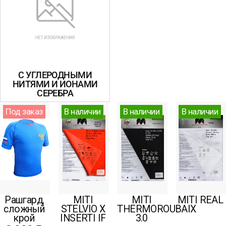
С УГЛЕРОДНЫМИ
НИТЯМИ И ИОНАМИ
СЕРЕБРА
Под заказ
В наличии
В наличии
В наличии
Рашгард,
MITI
MITI
MITI REAL
сложный
STELVIO X
THERMOROUBAIX
крой
INSERTI IF
3.0