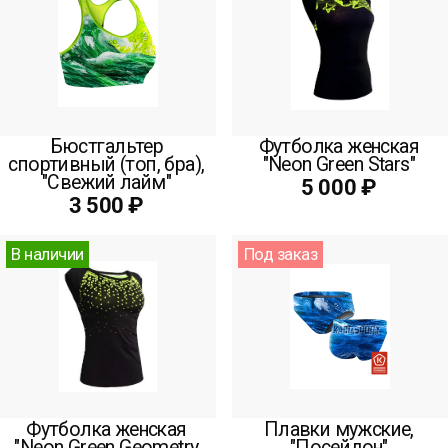
Бюстгальтер
Футболка женская
спортивный (топ, бра),
"Neon Green Stars"
"Свежий лайм"
5 000 ₽
3 500 ₽
В наличии
Под заказ
Футболка женская
Плавки мужские,
"Neon Green Geometry
"Посейдон"