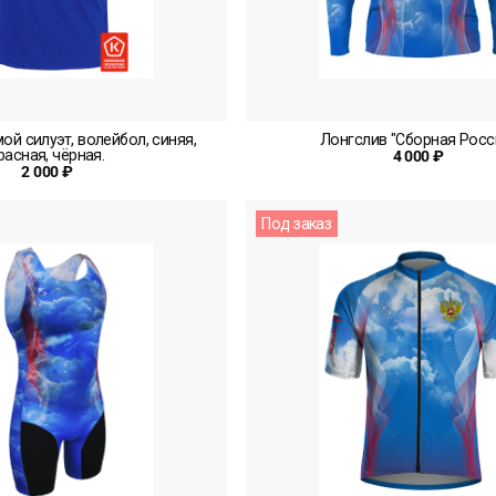
ой силуэт, волейбол, синяя,
Лонгслив "Сборная Росс
расная, чёрная.
4 000 ₽
2 000 ₽
Под заказ