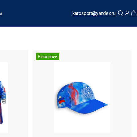
karosport@yandex.ru
ы
В наличии