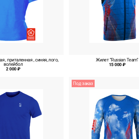
я , приталенная , синяя, лого,
Жилет "Russian Team"
волейбол
15 000 ₽
2 000 ₽
Под заказ