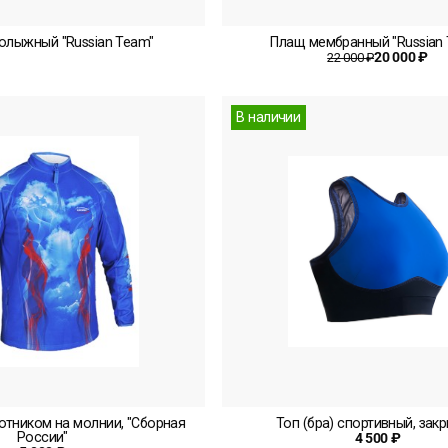
олыжный "Russian Team"
Плащ мембранный "Russian
20 000 ₽
22 000 ₽
В наличии
отником на молнии, "Сборная
Топ (бра) спортивный, зак
России"
4 500 ₽