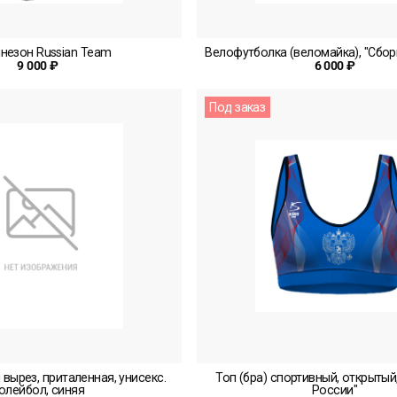
незон Russian Team
Велофутболка (веломайка), "Сбор
9 000 ₽
6 000 ₽
Под заказ
 вырез, приталенная, унисекс.
Топ (бра) спортивный, открытый
олейбол, синяя
России"