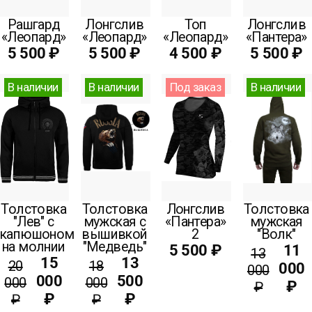
Рашгард
Лонгслив
Топ
Лонгслив
«Леопард»
«Леопард»
«Леопард»
«Пантера»
5 500 ₽
5 500 ₽
4 500 ₽
5 500 ₽
В наличии
В наличии
Под заказ
В наличии
Толстовка
Толстовка
Лонгслив
Толстовка
"Лев" с
мужская c
«Пантера»
мужская
капюшоном
вышивкой
2
"Волк"
на молнии
"Медведь"
5 500 ₽
11
13
15
13
20
18
000
000
000
500
000
000
₽
₽
₽
₽
₽
₽