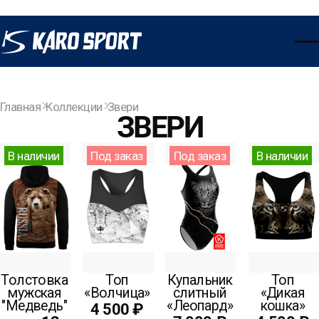
Главная
Коллекции
Звери
ЗВЕРИ
В наличии
Под заказ
Под заказ
В наличии
Толстовка
Топ
Купальник
Топ
мужская
«Волчица»
слитный
«Дикая
"Медведь"
«Леопард»
кошка»
4 500 ₽