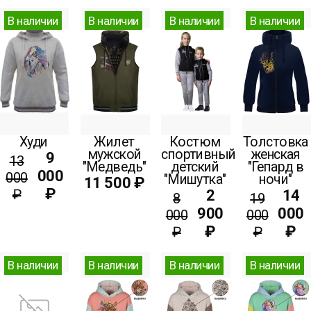
В наличии
В наличии
В наличии
В наличии
Худи
Жилет
Костюм
Толстовка
мужской
спортивный
женская
9
13
"Медведь"
детский
"Гепард в
000
000
"Мишутка"
ночи"
11 500 ₽
₽
₽
2
14
8
19
900
000
000
000
₽
₽
₽
₽
В наличии
В наличии
В наличии
В наличии