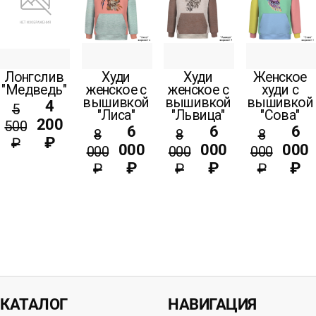
Лонгслив
Худи
Худи
Женское
"Медведь"
женское с
женское с
худи с
вышивкой
вышивкой
вышивкой
4
5
"Лиса"
"Львица"
"Сова"
200
500
6
6
6
8
8
8
₽
₽
000
000
000
000
000
000
₽
₽
₽
₽
₽
₽
КАТАЛОГ
НАВИГАЦИЯ